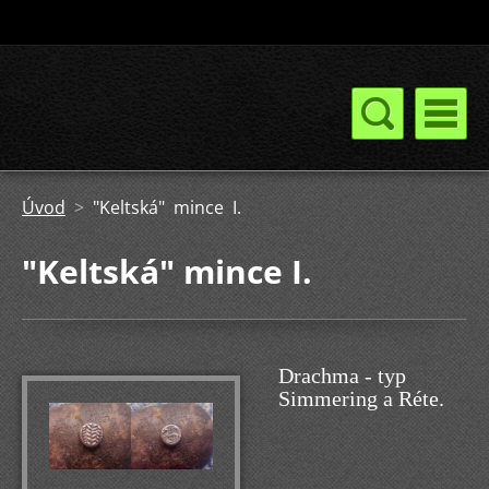
Úvod
>
"Keltská" mince I.
"Keltská" mince I.
Drachma - typ
Simmering a Réte.